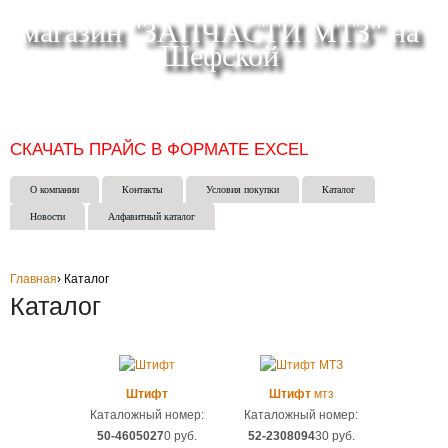
магазин "ЗАПЧАСТИ МТЗ" на
Шефской
СКЛАД МАГАЗИН ИНТЕРНЕТ-МАГАЗИН в ЕКАТЕРИНБУРГЕ
(343) 271-50-15
СКАЧАТЬ ПРАЙС В ФОРМАТЕ EXCEL
О компании
Контакты
Условия покупки
Каталог
Новости
Алфавитный каталог
Главная
›
Каталог
Каталог
Штифт
Штифт
мтз
Каталожный номер:
Каталожный номер:
50-4605027
0 руб.
52-2308094
30 руб.