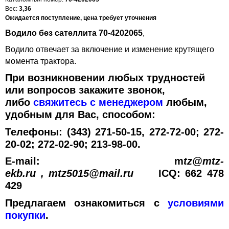
Вес:
3,36
Ожидается поступление, цена требует уточнения
Водило без сателлита 70-4202065
,
Водило отвечает за включение и изменение крутящего
момента трактора.
При возникновении любых трудностей
или вопросов закажите звонок,
либо
свяжитесь с менеджером
любым,
удобным для Вас, способом:
Телефоны: (343) 271-50-15, 272-72-00; 272-
20-02; 272-02-90; 213-98-00.
E-mail: m
tz@mtz-
ekb.ru
,
mtz5015@mail.ru
ICQ: 662 478
429
Предлагаем ознакомиться с
условиями
покупки
.