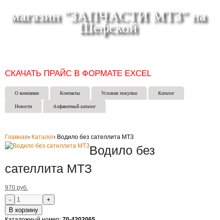
магазин "ЗАПЧАСТИ МТЗ" на
Шефской
СКЛАД МАГАЗИН ИНТЕРНЕТ-МАГАЗИН в ЕКАТЕРИНБУРГЕ
(343) 271-50-15
СКАЧАТЬ ПРАЙС В ФОРМАТЕ EXCEL
О компании
Контакты
Условия покупки
Каталог
Новости
Алфавитный каталог
Главная
›
Каталог
›
Водило без сателлита МТЗ
Водило без
сателлита МТЗ
970 руб.
В корзину
Каталожный номер:
70-4202065