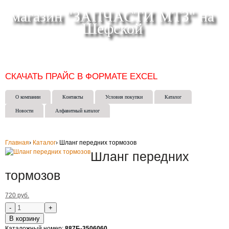
магазин "ЗАПЧАСТИ МТЗ" на
Шефской
СКЛАД МАГАЗИН ИНТЕРНЕТ-МАГАЗИН в ЕКАТЕРИНБУРГЕ
(343) 271-50-15
СКАЧАТЬ ПРАЙС В ФОРМАТЕ EXCEL
О компании
Контакты
Условия покупки
Каталог
Новости
Алфавитный каталог
Главная
›
Каталог
›
Шланг передних тормозов
Шланг передних
тормозов
720 руб.
В корзину
Каталожный номер:
887Б-3506060