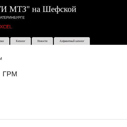
И МТЗ" на Шефской
КАТЕРИНБУРГЕ
EXCEL
пки
Каталог
Новости
Алфавитный каталог
РМ
я ГРМ