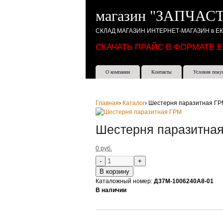
магазин "ЗАПЧАСТ
СКЛАД МАГАЗИН ИНТЕРНЕТ-МАГАЗИН в Е
СКАЧАТЬ ПРАЙС В ФОРМАТЕ 
О компании
Контакты
Условия поку
Главная
›
Каталог
›
Шестерня паразитная Г
Шестерня паразитна
0 руб.
В корзину
Каталожный номер:
Д37М-1006240А8-01
В наличии