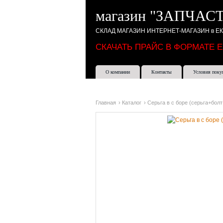
магазин "ЗАПЧАСТ
СКЛАД МАГАЗИН ИНТЕРНЕТ-МАГАЗИН в Е
СКАЧАТЬ ПРАЙС В ФОРМАТЕ 
О компании
Контакты
Условия поку
Главная
›
Каталог
›
Серьга в с боре (серьга+бол