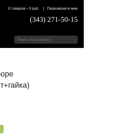
0 товаров
–
0 руб.
|
Перезвоните мне
(343) 271-50-15
боре
т+гайка)