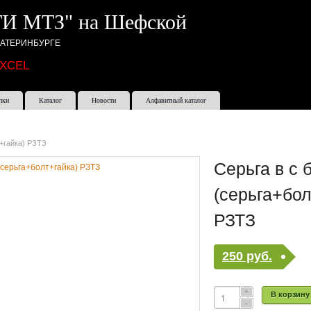
И МТЗ" на Шефской
КАТЕРИНБУРГЕ
EXCEL
пки
Каталог
Новости
Алфавитный каталог
т+гайка) РЗТЗ
Серьга в с 
(серьга+бол
РЗТЗ
250 руб.
В корзину