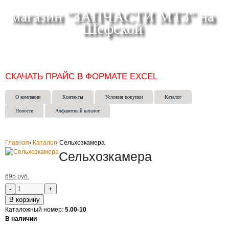
магазин "ЗАПЧАСТИ МТЗ" на
Шефской
СКЛАД МАГАЗИН ИНТЕРНЕТ-МАГАЗИН в ЕКАТЕРИНБУРГЕ
(343) 271-50-15
СКАЧАТЬ ПРАЙС В ФОРМАТЕ EXCEL
О компании
Контакты
Условия покупки
Каталог
Новости
Алфавитный каталог
Главная
›
Каталог
›
Сельхозкамера
Сельхозкамера
695 руб.
В корзину
Каталожный номер:
5.00-10
В наличии