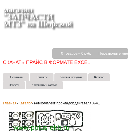
магазин
"ЗАПЧАСТИ
МТЗ" на Шефской
СКЛАД МАГАЗИН ИНТЕРНЕТ-МАГАЗИН в
ЕКАТЕРИНБУРГЕ
(343) 271-50-15
0 товаров
–
0 руб.
|
Перезвоните мне
СКАЧАТЬ ПРАЙС В ФОРМАТЕ EXCEL
О компании
Контакты
Условия покупки
Каталог
Новости
Алфавитный каталог
Главная
›
Каталог
›
Ремкомплект прокладок двигателя А-41