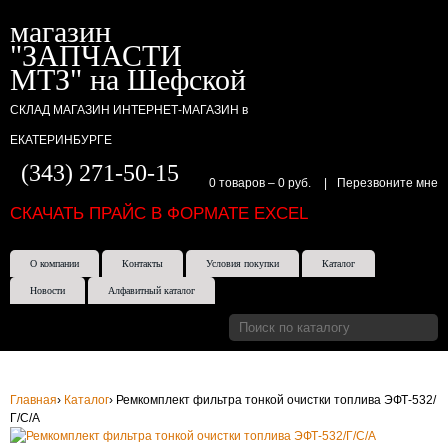
магазин
"ЗАПЧАСТИ
МТЗ" на Шефской
СКЛАД МАГАЗИН ИНТЕРНЕТ-МАГАЗИН в
ЕКАТЕРИНБУРГЕ
(343) 271-50-15
0 товаров
–
0 руб.
|
Перезвоните мне
СКАЧАТЬ ПРАЙС В ФОРМАТЕ EXCEL
О компании
Контакты
Условия покупки
Каталог
Новости
Алфавитный каталог
Главная
›
Каталог
›
Ремкомплект фильтра тонкой очистки топлива ЭФТ-532/
Г/С/А