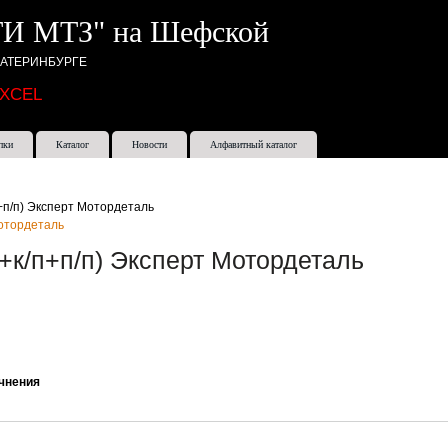
И МТЗ" на Шефской
КАТЕРИНБУРГЕ
EXCEL
пки
Каталог
Новости
Алфавитный каталог
+п/п) Эксперт Мотордеталь
+к/п+п/п) Эксперт Мотордеталь
очнения