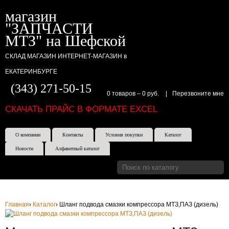
магазин
"ЗАПЧАСТИ
МТЗ" на Шефской
СКЛАД МАГАЗИН ИНТЕРНЕТ-МАГАЗИН в
ЕКАТЕРИНБУРГЕ
(343) 271-50-15
0 товаров
–
0 руб.
|
Перезвоните мне
СКАЧАТЬ ПРАЙС В ФОРМАТЕ EXCEL
О компании
Контакты
Условия покупки
Каталог
Новости
Алфавитный каталог
Главная
›
Каталог
›
Шланг подвода смазки компрессора МТЗ,ПАЗ (дизель)