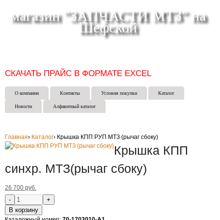
магазин "ЗАПЧАСТИ МТЗ" на
Шефской
СКЛАД МАГАЗИН ИНТЕРНЕТ-МАГАЗИН в ЕКАТЕРИНБУРГЕ
(343) 271-50-15
СКАЧАТЬ ПРАЙС В ФОРМАТЕ EXCEL
О компании
Контакты
Условия покупки
Каталог
Новости
Алфавитный каталог
Главная
›
Каталог
›
Крышка КПП РУП МТЗ (рычаг сбоку)
Крышка КПП
синхр. МТЗ(рычаг сбоку)
26 700 руб.
В корзину
Каталожный номер:
70-1703010-А1