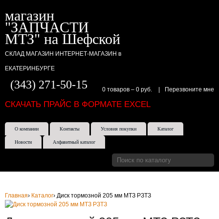
магазин
"ЗАПЧАСТИ
МТЗ" на Шефской
СКЛАД МАГАЗИН ИНТЕРНЕТ-МАГАЗИН в
ЕКАТЕРИНБУРГЕ
(343) 271-50-15
0 товаров
–
0 руб.
|
Перезвоните мне
СКАЧАТЬ ПРАЙС В ФОРМАТЕ EXCEL
О компании
Контакты
Условия покупки
Каталог
Новости
Алфавитный каталог
Главная
›
Каталог
›
Диск тормозной 205 мм МТЗ РЗТЗ