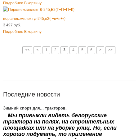
Подробнее
В корзину
поршнекомплект д
-
245,е2(г+п+п+к)
3 497 руб.
Подробнее
В корзину
<<
<
1
2
3
4
5
6
>
>>
Последние новости
Зимний спорт для... тракторов.
Мы привыкли видеть белорусские
трактора на полях, на строительных
площадках или на уборке улиц. Но, если
хорошо подумать, то применение