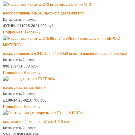
насос топливный д
-
243 высокого давления мтз
Каталожный номер:
4УТНИ-1111005-20
21 900 руб.
Подробнее
В корзину
насос топливный д
-
245.9е2, 245.30е2 низкого давления евро
-
2 motorpal
Каталожный номер:
990.3594
11 500 руб.
Подробнее
В корзину
насос
-
дозатор мтз fenox
Каталожный номер:
Д100-14.20-02
10 700 руб.
Подробнее
В корзину
ось качания ( с прорезью) мтз l
-
119 взтзч
Каталожный номер:
52-2301058А
940 руб.