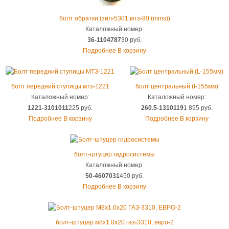
болт обратки (зил
-
5301,мтз
-
80 (mmз))
Каталожный номер:
36-1104787
30 руб.
Подробнее
В корзину
болт передний ступицы мтз
-
1221
болт центральный (l
-
155мм)
Каталожный номер:
Каталожный номер:
1221-3101011
225 руб.
260.5-1310119
1 895 руб.
Подробнее
В корзину
Подробнее
В корзину
болт
-
штуцер гидросистемы
Каталожный номер:
50-4607031
450 руб.
Подробнее
В корзину
болт
-
штуцер м8х1.0х20 газ
-
3310, евро
-
2