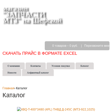
магазин
"ЗАПЧАСТИ
МТЗ" на Шефской
СКЛАД МАГАЗИН ИНТЕРНЕТ-МАГАЗИН в
ЕКАТЕРИНБУРГЕ
(343) 271-50-15
0 товаров
–
0 руб.
|
Перезвоните мне
СКАЧАТЬ ПРАЙС В ФОРМАТЕ EXCEL
О компании
Контакты
Условия покупки
Каталог
Новости
Алфавитный каталог
Главная
›
Каталог
Каталог