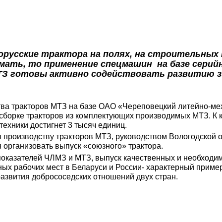
усские трактора на полях, на строительных п
умать, то применение спецмашин на базе сери
ТЗ готовы активно содействовать развитию з
ва тракторов МТЗ на базе ОАО «Череповецкий литейно-мех
сборке тракторов из комплектующих производимых МТЗ. К к
ехники достигнет 3 тысяч единиц.
производству тракторов МТЗ, руководством Вологодской о
 организовать выпуск «союзного» трактора.
казателей ЧЛМЗ и МТЗ, выпуск качественных и необходим
ных рабочих мест в Беларуси и России- характерный приме
азвития добрососедских отношений двух стран.