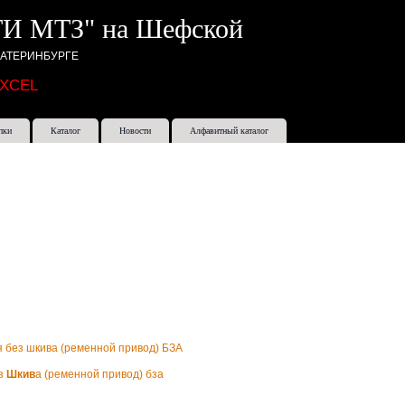
И МТЗ" на Шефской
КАТЕРИНБУРГЕ
EXCEL
пки
Каталог
Новости
Алфавитный каталог
ез
Шкив
а (ременной привод) бза