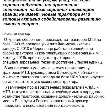
площадках или на уборке улиц. Но, если
хорошо подумать, то применение
спецмашин на базе серийных тракторов
границ не имеет. Новые трактора МТЗ
готовы активно содействовать развитию
зимнего спорта .
Союзный трактор.
Открытие сборочного производства тракторов МТЗ на
базе ОАО «Череповецкий литейно-механический
завод». С 2010 в Череповце работает конвейер по
сборке тракторов из комплектующих производимых МТЗ.
К концу 2018г. производство тракторов и
специализированной техники достигнет 3 тысяч единиц.
В дополнение к уже имеющемуся производству
тракторов МТЗ, руководством Вологодской области и
Минского тракторного завода на базе ЧЛМЗ планируется
организовать выпуск «союзного» трактора.
Увеличение производственных показателей ЧЛМЗ и
МТЗ, выпуск качественных и необходимых в народном
хозяйстве тракторов, создание дополнительных рабочих
мест в Беларуси и России- характерный пример
правильного использования географического