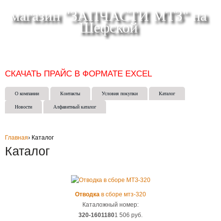
магазин "ЗАПЧАСТИ МТЗ" на
Шефской
СКЛАД МАГАЗИН ИНТЕРНЕТ-МАГАЗИН в ЕКАТЕРИНБУРГЕ
(343) 271-50-15
СКАЧАТЬ ПРАЙС В ФОРМАТЕ EXCEL
О компании
Контакты
Условия покупки
Каталог
Новости
Алфавитный каталог
Главная
›
Каталог
Каталог
Отводка
в сборе мтз-320
Каталожный номер:
320-1601180
1 506 руб.