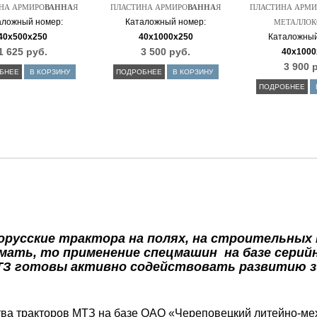
НА АРМИРО
ВАННА
Я
ПЛАСТИНА АРМИРО
ВАННА
Я
ПЛАСТИНА АРМИ
аложный номер:
Каталожный номер:
МЕТАЛЛОК
40х500х250
40х1000х250
Каталожный
1 625 руб.
3 500 руб.
40х1000
3 900 
БНЕЕ
В КОРЗИНУ
ПОДРОБНЕЕ
В КОРЗИНУ
ПОДРОБНЕЕ
усские трактора на полях, на строительных п
умать, то применение спецмашин на базе сери
ТЗ готовы активно содействовать развитию з
ва тракторов МТЗ на базе ОАО «Череповецкий литейно-мех