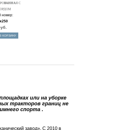
РО
ВАННА
Я С
ОРДОМ
 номер:
х250
руб.
В КОРЗИНУ
лощадках или на уборке
йных тракторов границ не
имнего спорта .
анический завод». С 2010 в