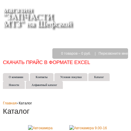
магазин
"ЗАПЧАСТИ
МТЗ" на Шефской
СКЛАД МАГАЗИН ИНТЕРНЕТ-МАГАЗИН в
ЕКАТЕРИНБУРГЕ
(343) 271-50-15
0 товаров
–
0 руб.
|
Перезвоните мне
СКАЧАТЬ ПРАЙС В ФОРМАТЕ EXCEL
О компании
Контакты
Условия покупки
Каталог
Новости
Алфавитный каталог
Главная
›
Каталог
Каталог