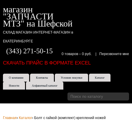
магазин
"ЗАПЧАСТИ
МТЗ" на Шефской
СКЛАД МАГАЗИН ИНТЕРНЕТ-МАГАЗИН в
ЕКАТЕРИНБУРГЕ
(343) 271-50-15
0 товаров
–
0 руб.
|
Перезвоните мне
СКАЧАТЬ ПРАЙС В ФОРМАТЕ EXCEL
О компании
Контакты
Условия покупки
Каталог
Новости
Алфавитный каталог
Главная
›
Каталог
›
Болт с гайкой (комплект) креплений ножей